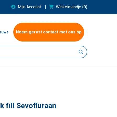
Mijn Account
Winkelmandje
(0)
Neem gerust contact met ons op
euws
k fill Sevofluraan