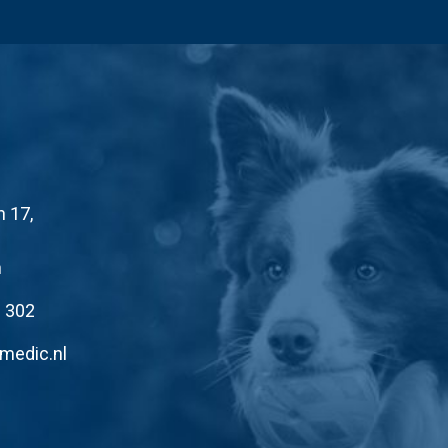
n 17,
n
1 302
medic.nl