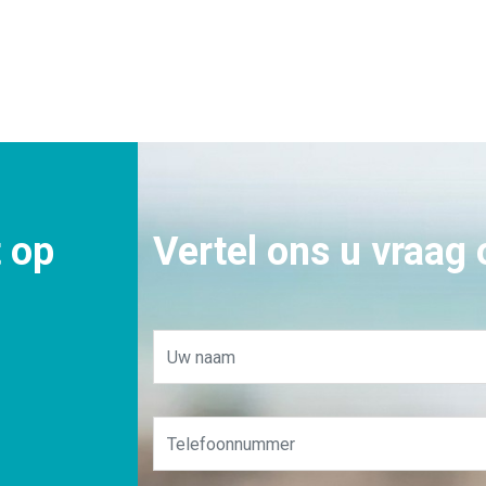
 op
Vertel ons u vraag