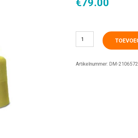
€
79.00
Vuladapter Quick fill Sevoflur
TOEVOE
Artikelnummer:
DM-2106572