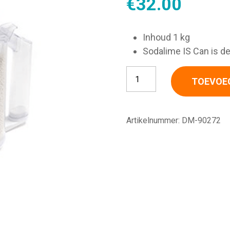
€
32.00
Inhoud 1 kg
Sodalime IS Can is d
Sodalime IS Can 1 kg aantal
TOEVOE
Artikelnummer:
DM-90272