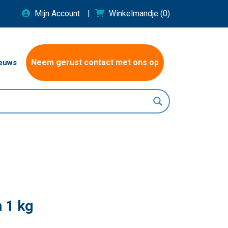
Mijn Account
Winkelmandje
(0)
Neem gerust contact met ons op
euws
 1 kg