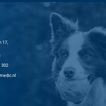
n 17,
n
1 302
medic.nl