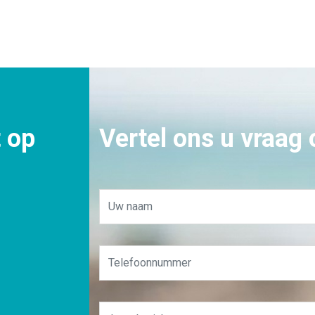
 op
Vertel ons u vraag