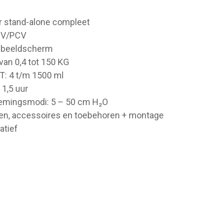
r stand-alone compleet
CV/PCV
n beeldscherm
van 0,4 tot 150 KG
: 4 t/m 1500 ml
 1,5 uur
emingsmodi: 5 – 50 cm H₂O
len, accessoires en toebehoren + montage
atief