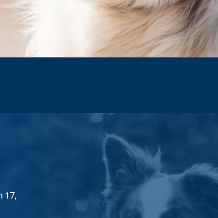
n 17,