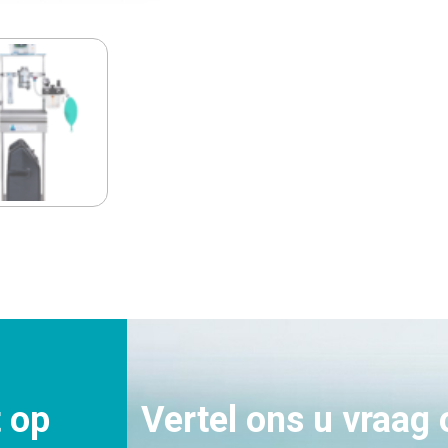
 op
Vertel ons u vraag