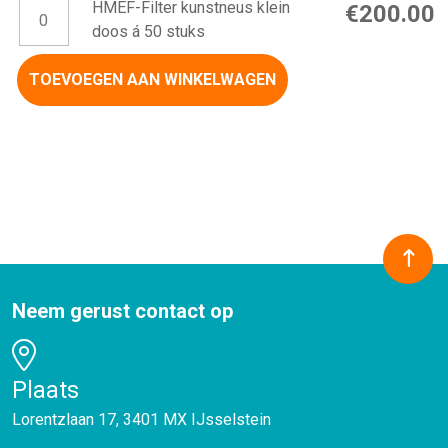
HMEF-Filter kunstneus klein doos á 50 stuks aantal
HMEF-Filter kunstneus klein
€
200.00
doos á 50 stuks
TOEVOEGEN AAN WINKELWAGEN
Neem gerust contact op
Plaats
Lorentzlaan 17, 3401 MX IJsselstein