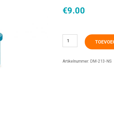
€
9.00
Connector 213-NS 22F met s
TOEVOE
Artikelnummer:
DM-213-NS