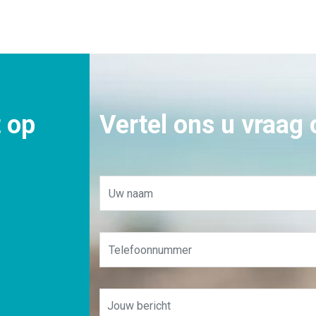
 op
Vertel ons u vraag