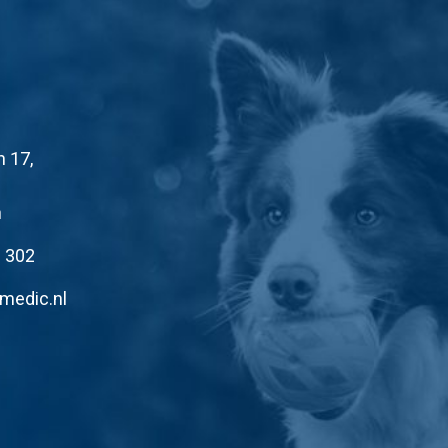
n 17,
n
1 302
medic.nl