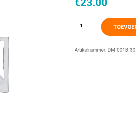
€
23.00
CM1500E NIBP cuff, maat 8.0
TOEVOE
Artikelnummer:
DM-001B-30