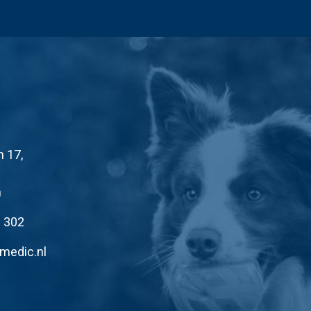
n 17,
n
1 302
medic.nl