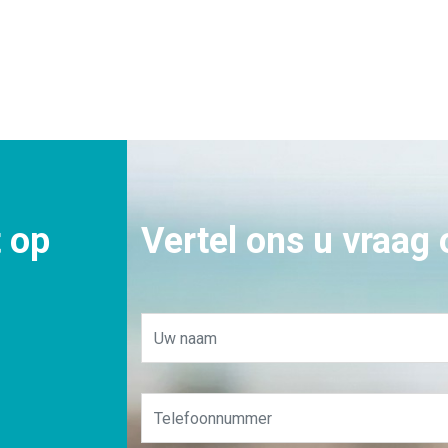
 op
Vertel ons u vraag