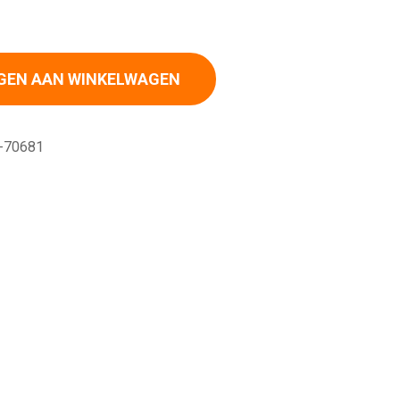
 - 15.0 cm aantal
GEN AAN WINKELWAGEN
-70681