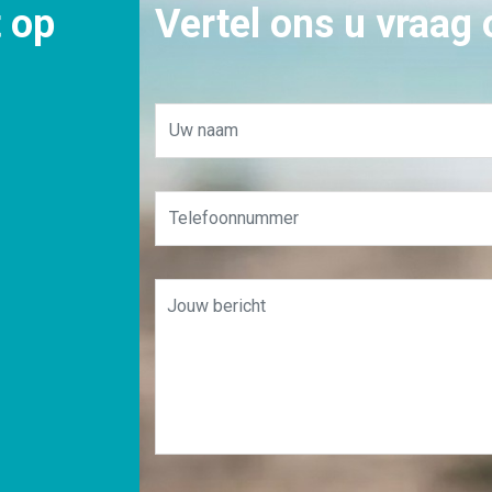
 op
Vertel ons u vraag