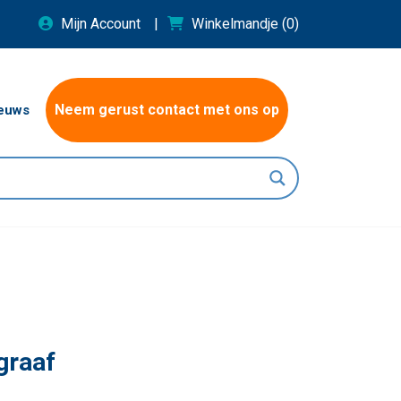
Mijn Account
Winkelmandje
(0)
Neem gerust contact met ons op
euws
graaf