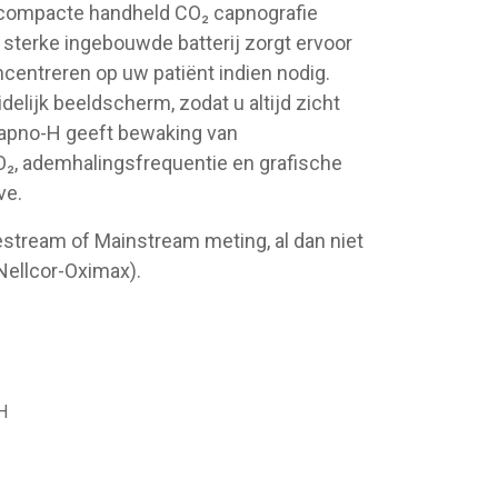
compacte handheld CO₂ capnografie
a sterke ingebouwde batterij zorgt ervoor
oncentreren op uw patiënt indien nodig.
elijk beeldscherm, zodat u altijd zicht
 Capno-H geeft bewaking van
CO₂, ademhalingsfrequentie en grafische
ve.
estream of Mainstream meting, al dan niet
Nellcor-Oximax).
H