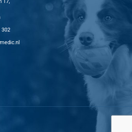
n 17,
n
1 302
medic.nl