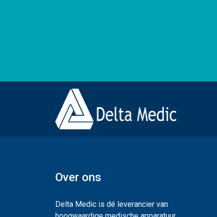
Over ons
Delta Medic is dé leverancier van
hoogwaardige medische apparatuur