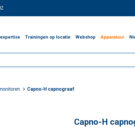
02
expertise
Trainingen op locatie
Webshop
Apparatuur
Ni
monitoren
Capno-H capnograaf
Capno-H capno